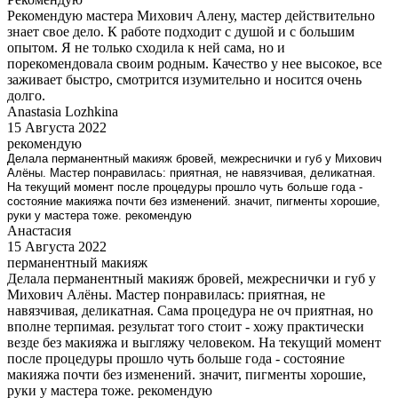
Рекомендую мастера Михович Алену, мастер действительно
знает свое дело. К работе подходит с душой и с большим
опытом. Я не только сходила к ней сама, но и
порекомендовала своим родным. Качество у нее высокое, все
заживает быстро, смотрится изумительно и носится очень
долго.
Anastasia Lozhkina
15 Августа 2022
рекомендую
Делала перманентный макияж бровей, межреснички и губ у Михович
Алёны. Мастер понравилась: приятная, не навязчивая, деликатная.
На текущий момент после процедуры прошло чуть больше года -
состояние макияжа почти без изменений. значит, пигменты хорошие,
руки у мастера тоже. рекомендую
Анастасия
15 Августа 2022
перманентный макияж
Делала перманентный макияж бровей, межреснички и губ у
Михович Алёны. Мастер понравилась: приятная, не
навязчивая, деликатная. Сама процедура не оч приятная, но
вполне терпимая. результат того стоит - хожу практически
везде без макияжа и выгляжу человеком. На текущий момент
после процедуры прошло чуть больше года - состояние
макияжа почти без изменений. значит, пигменты хорошие,
руки у мастера тоже. рекомендую