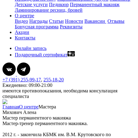
Детские услуги
Педикюр
Перманентный макияж
Ламинирование ресниц, бровей
О центре
Видео
Награды
Статьи
Новости
Вакансии
Отзывы
Бонусная программа
Реквизиты
Акции
Контакты
Онлайн запись
Подарочный сертификат
+7 (391) 255-99-17
,
255-18-20
Ежедневно: 09:00-21:00
имеются противопоказания, необходима консультация
специалиста
Главная
О центре
Мастера
Михович Алена
Мастер перманентного макияжа
Мастер-тренер перманентного макияжа.
2012 г. - закончила КБМК им. В.М. Крутовского по