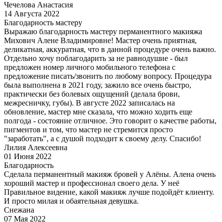
Чечелова Анастасия
14 Августа 2022
Благодарность мастеру
Выражаю благодарность мастеру перманентного макияжа
Михович Алене Владимировне! Мастер очень приятная,
деликатная, аккуратная, что в данной процедуре очень важно.
Отдельно хочу поблагодарить за не равнодушие - был
предложен номер личного мобильного телефона с
предложение писать/звонить по любому вопросу. Процедура
была выполнена в 2021 году, зажило все очень быстро,
практически без болевых ощущений (делала брови,
межресничку, губы). В августе 2022 записалась на
обновление, мастер мне сказала, что можно ходить еще
полгода - состояние отличное. Это говорит о качестве работы,
пигментов и том, что мастер не стремится просто
"заработать", а с душой подходит к своему делу. Спасибо!
Лилия Алексеевна
01 Июня 2022
Благодарность
Сделала перманентный макияж бровей у Алёны. Алена очень
хороший мастер и профессионал своего дела. У неё
Правильное видение, какой макияж лучше подойдёт клиенту.
И просто милая и обаятельная девушка.
Снежана
07 Мая 2022