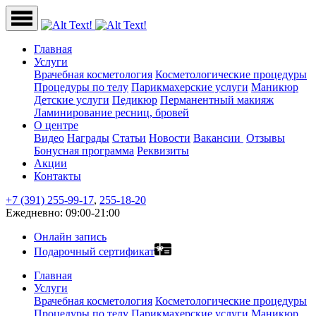
Главная
Услуги
Врачебная косметология
Косметологические процедуры
Процедуры по телу
Парикмахерские услуги
Маникюр
Детские услуги
Педикюр
Перманентный макияж
Ламинирование ресниц, бровей
О центре
Видео
Награды
Статьи
Новости
Вакансии
Отзывы
Бонусная программа
Реквизиты
Акции
Контакты
+7 (391) 255-99-17
,
255-18-20
Ежедневно: 09:00-21:00
Онлайн запись
Подарочный сертификат
Главная
Услуги
Врачебная косметология
Косметологические процедуры
Процедуры по телу
Парикмахерские услуги
Маникюр