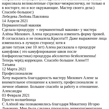
нарисовала великолепные стрелки+межрисничку, не только я
в восторге, но и все окружающие. Мастер своего дела:)
Спасибо большое:)
Лебедева Любовь Павловна
14 Апреля 2021
Перманентный макияж
Сделала процедуру « перманентный макияж» у мастера
Алёны Михович. Алена предложила изменить форму бровей.
Я согласилась и не пожалела.Красота!!! Даже выражение лица
изменилось в лучшую сторону( хотя я
делаю татуаж уже 10 лет) Алена рассказала о процедуре
камуфляж ( это камуфлирование швов после
блефаропластики) процедура абсолютно безболезненна!
Теперь черёд коррекции. Спасибо большое Алене!!!
Татьяна
12 Марта 2021
Профессионализм
Хочу выразить благодарность мастеру Михович Алене за
внимательное отношение к клиенту, профессионализм и
личное обаяние. Большое спасибо за работу и отношение.
Александра
03 Февраля 2021
Просто волшебница
С Алёной мы познакомились благодаря Микитину Игорю
Львовичу. Мне была сделана процедура дермопигментации