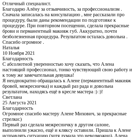
Отличный специалист.
Благодарю Алёну за отзывчивость, за профессионализм .
Сначала записалась на консультацию , мне рассказали про
процедуру, были даны рекомендации по подготовке к
процедуре. При повторном посещении, сделала прекрасные
брови и перманентный макияж губ. Аккуратно, почти
безболезненная процедура. Результатом осталась довольна .
Спасибо огромное .
Наталья
10 Ноября 2021
Благодарность
С абсолютной уверенностью хочу сказать, что Алена
настоящий профессионал, тонко чувствующий свою работу и
к тому же замечательная девушка!
Я неоднократно обращалась к Алене (перманентный макияж
бровей, межресничка) и каждый раз рада и довольна
результатом, находясь ещё в кресле мастера :) :)!
Светлана
25 Августа 2021
Благодарность
Огромное спасибо мастеру Алене Михович, за прекрасные
стрелки:)
Первый раз сделала межресничку в другом салоне,
выполнили ужасно, ещё и кляксу оставили. Пришла к Алене
исправлять ситуацию (хотя думала это невозможно). Алена