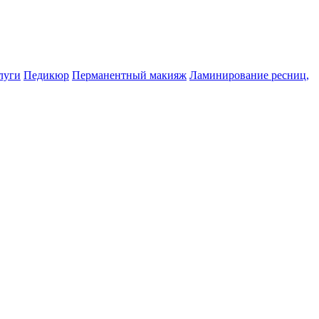
луги
Педикюр
Перманентный макияж
Ламинирование ресниц,