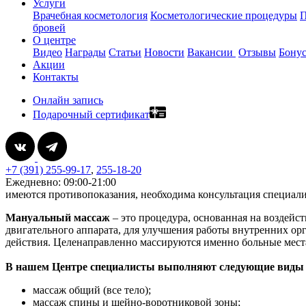
Услуги
Врачебная косметология
Косметологические процедуры
П
бровей
О центре
Видео
Награды
Статьи
Новости
Вакансии
Отзывы
Бонус
Акции
Контакты
Онлайн запись
Подарочный сертификат
+7 (391) 255-99-17
,
255-18-20
Ежедневно: 09:00-21:00
имеются противопоказания, необходима консультация специал
Мануальный массаж
– это процедура, основанная на воздейс
двигательного аппарата, для улучшения работы внутренних орг
действия. Целенаправленно массируются именно больные места,
В нашем Центре специалисты выполняют следующие виды 
массаж общий (все тело);
массаж спины и шейно-воротниковой зоны;