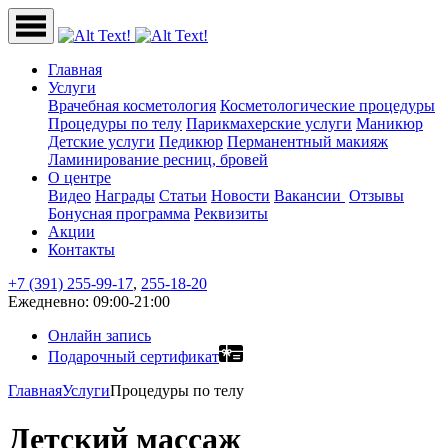
Главная
Услуги
Врачебная косметология
Косметологические процедуры
Процедуры по телу
Парикмахерские услуги
Маникюр
Детские услуги
Педикюр
Перманентный макияж
Ламинирование ресниц, бровей
О центре
Видео
Награды
Статьи
Новости
Вакансии
Отзывы
Бонусная программа
Реквизиты
Акции
Контакты
+7 (391) 255-99-17
,
255-18-20
Ежедневно: 09:00-21:00
Онлайн запись
Подарочный сертификат
Главная
Услуги
Процедуры по телу
Детский массаж