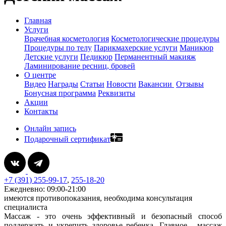
Главная
Услуги
Врачебная косметология
Косметологические процедуры
Процедуры по телу
Парикмахерские услуги
Маникюр
Детские услуги
Педикюр
Перманентный макияж
Ламинирование ресниц, бровей
О центре
Видео
Награды
Статьи
Новости
Вакансии
Отзывы
Бонусная программа
Реквизиты
Акции
Контакты
Онлайн запись
Подарочный сертификат
+7 (391) 255-99-17
,
255-18-20
Ежедневно: 09:00-21:00
имеются противопоказания, необходима консультация
специалиста
Массаж - это очень эффективный и безопасный способ
поддержать и укрепить здоровье ребенка. Главное - массаж