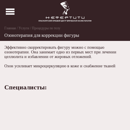
Главная
Услуги
Процедуры по телу
Озонотерапия для коррекции фигуры
Эффективно скорректировать фигуру можно с помощью
озонотерапии. Она занимает одно из первых мест при лечении
целлюлита и избавлении от жировых отложений.
Озон усиливает микроциркуляцию в коже и снабжение тканей
кислородом, нейтрализует свободные радикалы, улучшает
лимфодренаж. В результате тургор кожи улучшается, локальные
жировые отложения уменьшаются в объёме. В сочетании с
аппаратным или ручным массажем она выравнивает кожные
Специалисты:
покровы и уменьшает жировую прослойку. Озонотерапия в
комплексном методе не позволяет коже обвисать при значительной
потере веса.
Показания:
лечение локальных жировых отложений;
гидролиподистрофия;
применяется в программе коррекции фигуры;