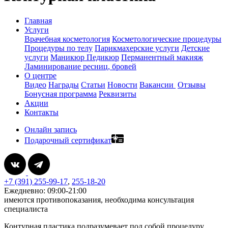
Главная
Услуги
Врачебная косметология
Косметологические процедуры
Процедуры по телу
Парикмахерские услуги
Детские
услуги
Маникюр
Педикюр
Перманентный макияж
Ламинирование ресниц, бровей
О центре
Видео
Награды
Статьи
Новости
Вакансии
Отзывы
Бонусная программа
Реквизиты
Акции
Контакты
Онлайн запись
Подарочный сертификат
+7 (391) 255-99-17
,
255-18-20
Ежедневно: 09:00-21:00
имеются противопоказания, необходима консультация
специалиста
Контурная пластика подразумевает под собой процедуру