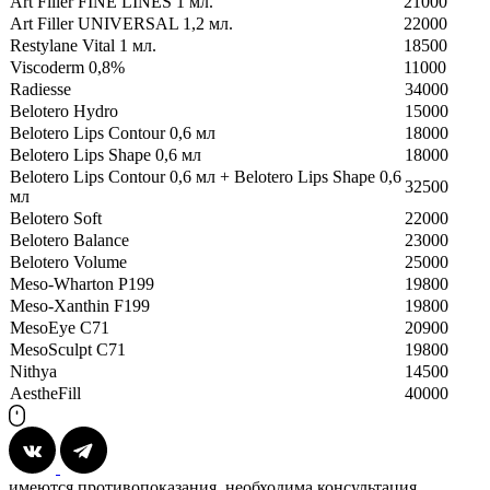
Art Filler FINE LINES 1 мл.
21000
Art Filler UNIVERSAL 1,2 мл.
22000
Restylane Vital 1 мл.
18500
Viscoderm 0,8%
11000
Radiesse
34000
Belotero Hydro
15000
Belotero Lips Contour 0,6 мл
18000
Belotero Lips Shape 0,6 мл
18000
Belotero Lips Contour 0,6 мл + Belotero Lips Shape 0,6
32500
мл
Belotero Soft
22000
Belotero Balance
23000
Belotero Volume
25000
Meso-Wharton P199
19800
Meso-Xanthin F199
19800
MesoEye C71
20900
MesoSculpt C71
19800
Nithya
14500
AestheFill
40000
имеются противопоказания, необходима консультация