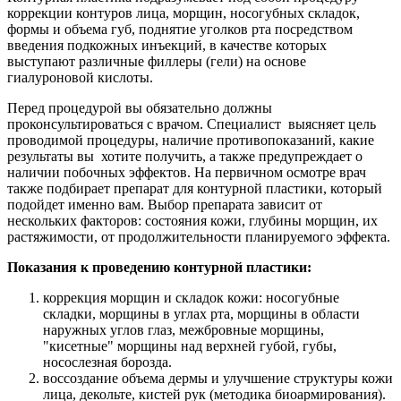
коррекции контуров лица, морщин, носогубных складок,
формы и объема губ, поднятие уголков рта посредством
введения подкожных инъекций, в качестве которых
выступают различные филлеры (гели) на основе
гиалуроновой кислоты.
Перед процедурой вы обязательно должны
проконсультироваться с врачом. Специалист выясняет цель
проводимой процедуры, наличие противопоказаний, какие
результаты вы хотите получить, а также предупреждает о
наличии побочных эффектов. На первичном осмотре врач
также подбирает препарат для контурной пластики, который
подойдет именно вам. Выбор препарата зависит от
нескольких факторов: состояния кожи, глубины морщин, их
растяжимости, от продолжительности планируемого эффекта.
Показания к проведению контурной пластики:
коррекция морщин и складок кожи: носогубные
складки, морщины в углах рта, морщины в области
наружных углов глаз, межбровные морщины,
"кисетные" морщины над верхней губой, губы,
носослезная борозда.
воссоздание объема дермы и улучшение структуры кожи
лица, декольте, кистей рук (методика биоармирования).